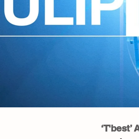
‘T'best’