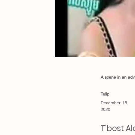
A scene in an adv
Tulip
December. 15,
2020
T'best A