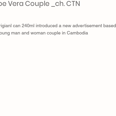
loe Vera Couple _ch. CTN
origianl can 240ml introduced a new advertisement based
 young man and woman couple in Cambodia