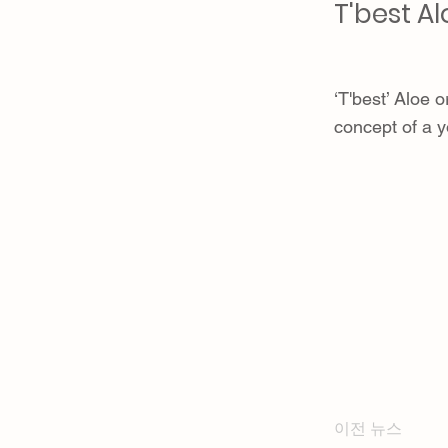
T'best A
‘T'best’ Aloe 
concept of a
이전 뉴스