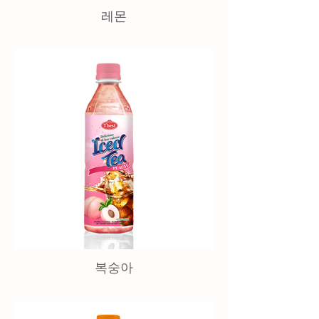
레몬
복숭아