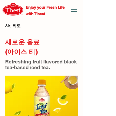
Enjoy your Fresh
Life
with T'best
&lt; 뒤로
새로운 음료
(아이스 티)
Refreshing fruit flavored black
tea-based iced tea.